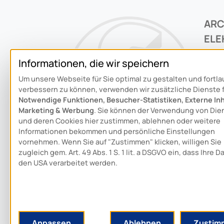
AR
ELE
ALO
Informationen, die wir speichern
GM
Um unsere Webseite für Sie optimal zu gestalten und fortl
Trud
verbessern zu können, verwenden wir zusätzliche Dienste 
D-8
Notwendige Funktionen, Besucher-Statistiken, Externe Inh
Marketing & Werbung
. Sie können der Verwendung von Die
und deren Cookies hier zustimmen, ablehnen oder weitere
+49 
Informationen bekommen und persönliche Einstellungen
vornehmen. Wenn Sie auf "Zustimmen" klicken, willigen Sie
inf
zugleich gem. Art. 49 Abs. 1 S. 1 lit. a DSGVO ein, dass Ihre D
den USA verarbeitet werden.
Sch
Anpassen
Ablehnen
Zustim