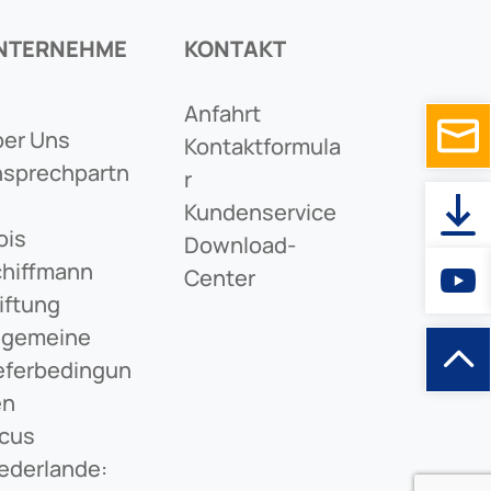
NTERNEHME
KONTAKT
Anfahrt
er Uns
Kontaktformula
sprechpartn
R
Kundenservice
ois
Download-
hiffmann
Center
iftung
lgemeine
eferbedingun
en
cus
ederlande: