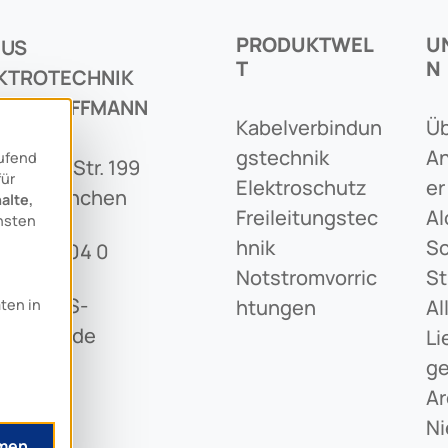
PRODUKTWEL
U
CUS
T
N
KTROTECHNIK
IS SCHIFFMANN
Kabelverbindun
Üb
BH
Gstechnik
An
aufend
eringer Str. 199
für
Elektroschutz
Er
1673 München
alte,
Freileitungstec
Al
nsten
Hnik
Sc
89 436 04 0
Notstromvorric
St
o@ARCUS-
Htungen
Al
aten in
iffmann.de
Li
G
Ar
Ni
men