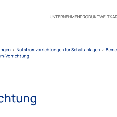
UNTERNEHMEN
PRODUKTWELT
KAR
ungen
>
Notstromvorrichtungen für Schaltanlagen
>
Bemes
om-Vorrichtung
ichtung