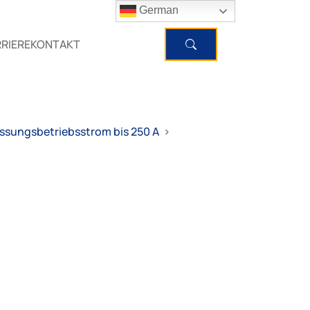
German
RIERE
KONTAKT
sungsbetriebsstrom bis 250 A
>