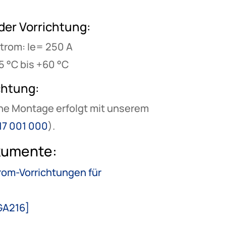
der Vorrichtung:
rom: Ie= 250 A
5 °C bis +60 °C
chtung:
che Montage erfolgt mit unserem
517 001 000
).
kumente:
rom-Vorrichtungen für
GA216]