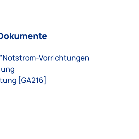
 Dokumente
 "Notstrom-Vorrichtungen
nung
tung [GA216]