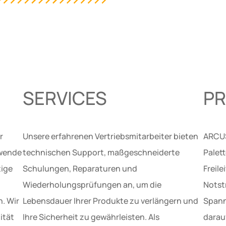
SERVICES
P
r
Unsere erfahrenen Vertriebsmitarbeiter bieten
ARCUS
ewende
technischen Support, maßgeschneiderte
Palet
tige
Schulungen, Reparaturen und
Freil
Wiederholungsprüfungen an, um die
Notst
. Wir
Lebensdauer Ihrer Produkte zu verlängern und
Spann
ität
Ihre Sicherheit zu gewährleisten. Als
darauf