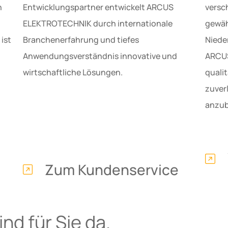
n
Entwicklungspartner entwickelt ARCUS
versc
ELEKTROTECHNIK durch internationale
gewäh
ist
Branchenerfahrung und tiefes
Niede
Anwendungsverständnis innovative und
ARCUS
wirtschaftliche Lösungen.
quali
zuver
anzub
Zum Kundenservice
nd für Sie da.