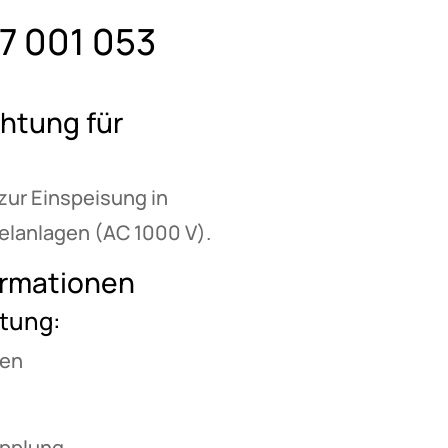
17 001 053
htung für
zur Einspeisung in
lanlagen (AC 1000 V).
ormationen
htung:
upplung.