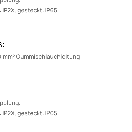
 IP2X, gesteckt: IP65
B:
70 mm² Gummischlauchleitung
upplung.
 IP2X, gesteckt: IP65