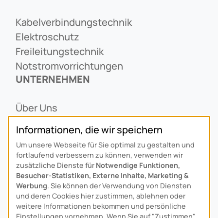
Kabelverbindungstechnik
Elektroschutz
Freileitungstechnik
Notstromvorrichtungen
UNTERNEHMEN
Über Uns
Ansprechpartner
Informationen, die wir speichern
Alois Schiffmann Stiftung
Um unsere Webseite für Sie optimal zu gestalten und
Allgemeine Lieferbedingungen
fortlaufend verbessern zu können, verwenden wir
Arcus Niederlande: Bedrijfsgegevens
zusätzliche Dienste für
Notwendige Funktionen,
Besucher-Statistiken, Externe Inhalte, Marketing &
KONTAKT
Werbung
. Sie können der Verwendung von Diensten
und deren Cookies hier zustimmen, ablehnen oder
weitere Informationen bekommen und persönliche
Anfahrt
Einstellungen vornehmen. Wenn Sie auf "Zustimmen"