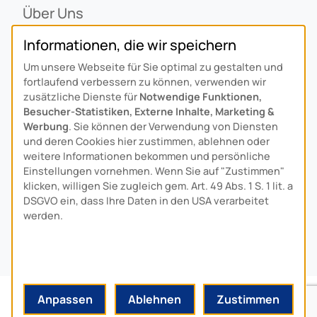
Über Uns
Ansprechpartner
Informationen, die wir speichern
Alois Schiffmann Stiftung
Um unsere Webseite für Sie optimal zu gestalten und
Allgemeine Lieferbedingungen
fortlaufend verbessern zu können, verwenden wir
Arcus Niederlande: Bedrijfsgegevens
zusätzliche Dienste für
Notwendige Funktionen,
Besucher-Statistiken, Externe Inhalte, Marketing &
KONTAKT
Werbung
. Sie können der Verwendung von Diensten
und deren Cookies hier zustimmen, ablehnen oder
weitere Informationen bekommen und persönliche
Anfahrt
Einstellungen vornehmen. Wenn Sie auf "Zustimmen"
Kontaktformular
klicken, willigen Sie zugleich gem. Art. 49 Abs. 1 S. 1 lit. a
Kundenservice
DSGVO ein, dass Ihre Daten in den USA verarbeitet
werden.
Download-Center
© 2024 MADE BY
HYPE
-MEDIA
Anpassen
Ablehnen
Zustimmen