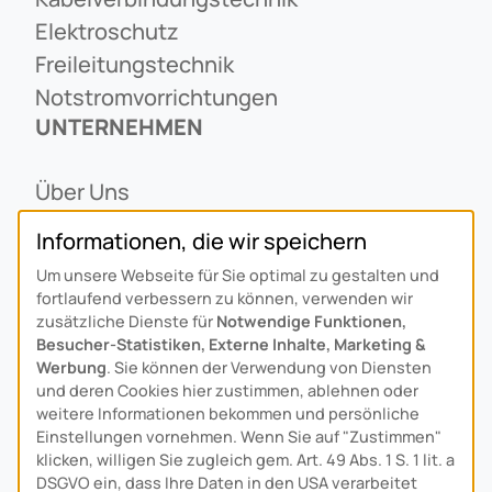
Elektroschutz
Freileitungstechnik
Notstromvorrichtungen
UNTERNEHMEN
Über Uns
Ansprechpartner
Informationen, die wir speichern
Alois Schiffmann Stiftung
Um unsere Webseite für Sie optimal zu gestalten und
Allgemeine Lieferbedingungen
fortlaufend verbessern zu können, verwenden wir
Arcus Niederlande: Bedrijfsgegevens
zusätzliche Dienste für
Notwendige Funktionen,
Besucher-Statistiken, Externe Inhalte, Marketing &
KONTAKT
Werbung
. Sie können der Verwendung von Diensten
und deren Cookies hier zustimmen, ablehnen oder
Anfahrt
weitere Informationen bekommen und persönliche
Einstellungen vornehmen. Wenn Sie auf "Zustimmen"
Kontaktformular
klicken, willigen Sie zugleich gem. Art. 49 Abs. 1 S. 1 lit. a
Kundenservice
DSGVO ein, dass Ihre Daten in den USA verarbeitet