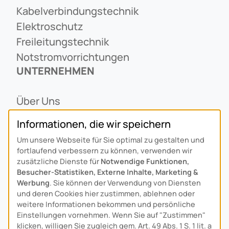
Kabelverbindungstechnik
Elektroschutz
Freileitungstechnik
Notstromvorrichtungen
UNTERNEHMEN
Über Uns
Ansprechpartner
Informationen, die wir speichern
Alois Schiffmann Stiftung
Um unsere Webseite für Sie optimal zu gestalten und
Allgemeine Lieferbedingungen
fortlaufend verbessern zu können, verwenden wir
Arcus Niederlande: Bedrijfsgegevens
zusätzliche Dienste für
Notwendige Funktionen,
Besucher-Statistiken, Externe Inhalte, Marketing &
KONTAKT
Werbung
. Sie können der Verwendung von Diensten
und deren Cookies hier zustimmen, ablehnen oder
Anfahrt
weitere Informationen bekommen und persönliche
Einstellungen vornehmen. Wenn Sie auf "Zustimmen"
Kontaktformular
klicken, willigen Sie zugleich gem. Art. 49 Abs. 1 S. 1 lit. a